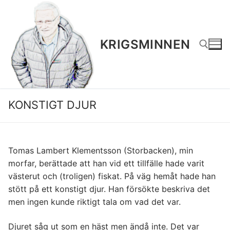
Hoppa
till
innehåll
KRIGSMINNEN
Sök:
KONSTIGT DJUR
Tomas Lambert Klementsson (Storbacken), min
morfar, berättade att han vid ett tillfälle hade varit
västerut och (troligen) fiskat. På väg hemåt hade han
stött på ett konstigt djur. Han försökte beskriva det
men ingen kunde riktigt tala om vad det var.
Djuret såg ut som en häst men ändå inte. Det var